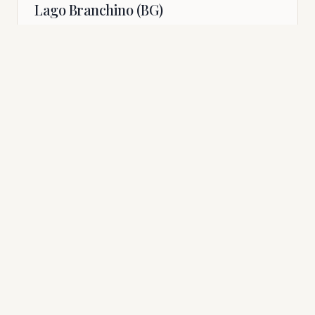
Lago Branchino (BG)
L’escursione al Lago Branchino è una delle più facili e
suggestive da fare in Valle Brembana. Il punto di partenza
è la Conca di Mezzeno, a circa 1600 metri di altitudine. In
5 Settembre 2026
Orobie Bergamasche
un’oretta, percorrendo un